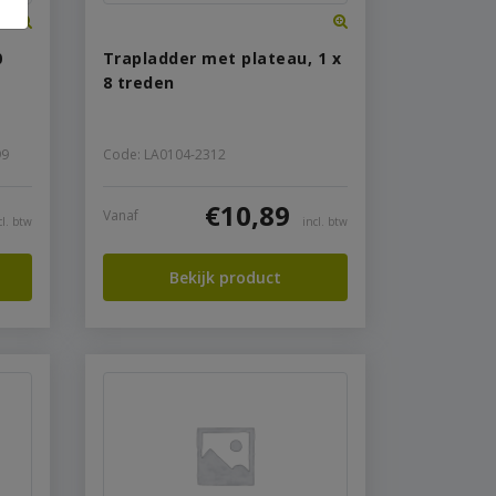
0
Trapladder met plateau, 1 x
8 treden
99
Code: LA0104-2312
€
10,89
Vanaf
cl. btw
incl. btw
Bekijk product