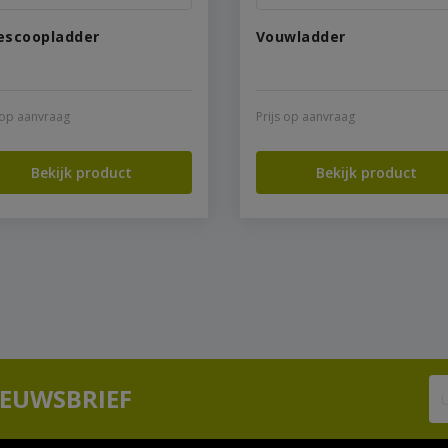
escoopladder
Vouwladder
s op aanvraag
Prijs op aanvraag
Bekijk product
Bekijk product
IEUWSBRIEF