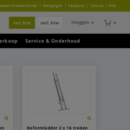
anssen-Franken Ronde
Vestigingen
Vacatures
Contact
FAQ
Inloggen
incl. btw
excl. btw
erkoop
Service & Onderhoud
en
Reformladder 2 x 16 treden