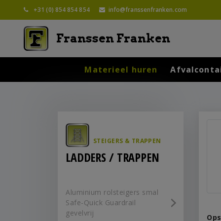
+31 (0) 854 854 854
info@franssenfranken.com
Franssen Franken
Materieel huren
Afvalconta
STEIGERS & TRAPPEN
LADDERS / TRAPPEN
Aluminium rolsteigers smal
Safe-Quick Guardrail
gevelvrij
Ops