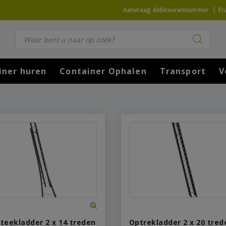
Aanvraag debiteurennummer
Fr
Producten zoeken
iner huren
Container Ophalen
Transport
V
teekladder 2 x 14 treden
Optrekladder 2 x 20 tred