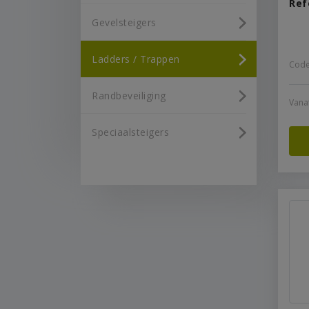
Ref
Gevelsteigers
Ladders / Trappen
Code
Randbeveiliging
Vana
Speciaalsteigers