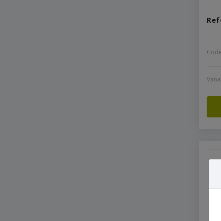
Ref
Code
Vana