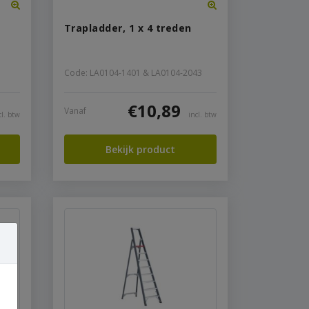
Trapladder, 1 x 4 treden
Code: LA0104-1401 & LA0104-2043
€
10,89
Vanaf
cl. btw
incl. btw
Bekijk product