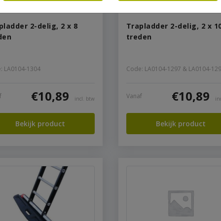
pladder 2-delig, 2 x 8
Trapladder 2-delig, 2 x 1
den
treden
: LA0104-1304
Code: LA0104-1297 & LA0104-12
€
10,89
€
10,89
f
Vanaf
incl. btw
in
Bekijk product
Bekijk product