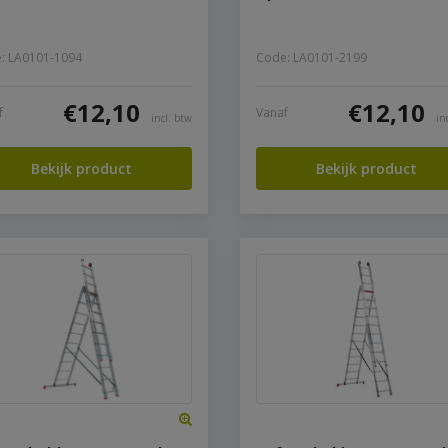
: LA0101-1094
Code: LA0101-2199
€
12,10
€
12,10
f
Vanaf
incl. btw
in
Bekijk product
Bekijk product