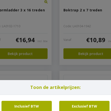
ormladder 3 x 16 treden
Boktrap 2 x 7 treden
: LA0102-1710
Code: LA0104-1942
€
16,94
€
10,89
f
Vanaf
incl. btw
in
Bekijk product
Bekijk product
Toon de artikelprijzen:
Inclusief BTW
Exclusief BTW