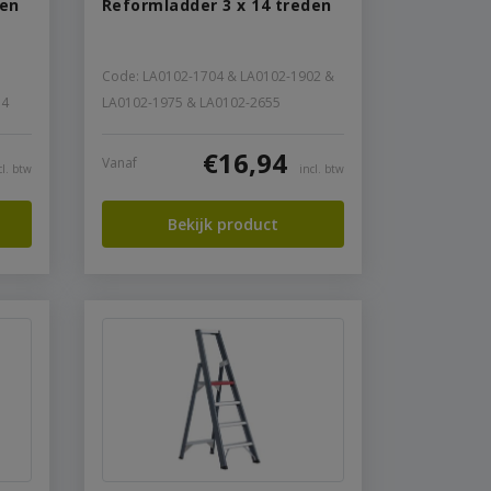
den
Reformladder 3 x 14 treden
Code: LA0102-1704 & LA0102-1902 &
54
LA0102-1975 & LA0102-2655
€
16,94
Vanaf
cl. btw
incl. btw
Bekijk product