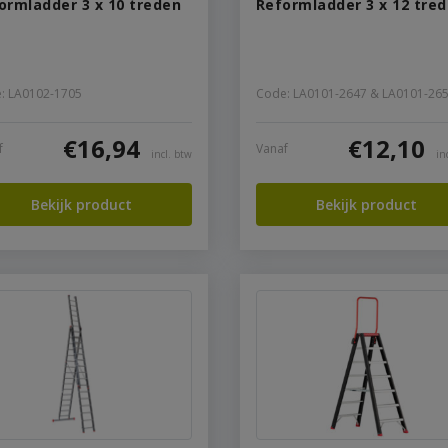
ormladder 3 x 10 treden
Reformladder 3 x 12 tre
: LA0102-1705
Code: LA0101-2647 & LA0101-26
€
16,94
€
12,10
f
Vanaf
incl. btw
in
Bekijk product
Bekijk product