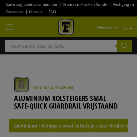
Aanvraag debiteurennummer
Franssen-Franken Ronde
Vestigingen
Vacatures
Contact
FAQ
Inloggen
Producten zoeken
STEIGERS & TRAPPEN
ALUMINIUM ROLSTEIGERS SMAL
SAFE-QUICK GUARDRAIL VRIJSTAAND
Aluminium rolsteigers smal Safe-Quick Guardrail vrijsta