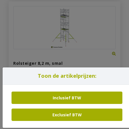
Rolsteiger 8,2 m, smal
Toon de artikelprijzen:
Code: RO0105-7
€
168,19
Vanaf
incl. btw
Inclusief BTW
Bekijk product
Exclusief BTW