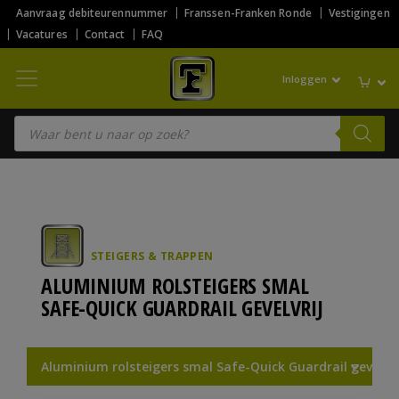
Aanvraag debiteurennummer
Franssen-Franken Ronde
Vestigingen
Vacatures
Contact
FAQ
Inloggen
Producten zoeken
STEIGERS & TRAPPEN
ALUMINIUM ROLSTEIGERS SMAL
SAFE-QUICK GUARDRAIL GEVELVRIJ
Aluminium rolsteigers smal Safe-Quick Guardrail gevelvri