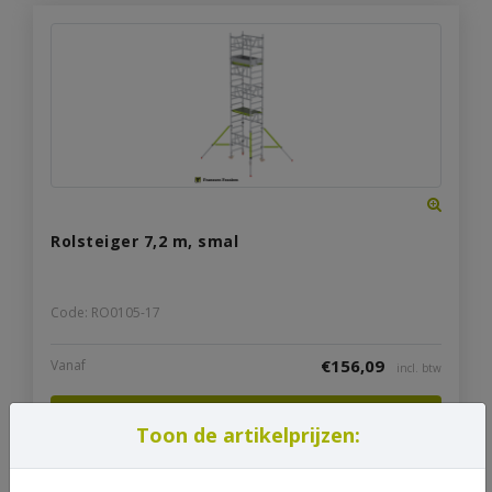
Rolsteiger 7,2 m, smal
Code: RO0105-17
€
156,09
Vanaf
incl. btw
Bekijk product
Toon de artikelprijzen: