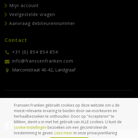
Mijn account
Veelgestelde vragen
Aanvraag debiteurennummer
Contact
+31 (0) 854 854 854
info@franssenfranken.com
Marconistraat 40-42, Landgraaf
© 2026 Franssen Franken. Alle rechten voorbehouden.
Franssen Franken gebruikt cookies op deze website om u de
meest relevante ervaring te bieden door uw voorkeuren en
Disclaimer
Privacyverklaring
Algemene voorwaarden
herhaalbezoeken te onthouden. Door op "Accepteren" te
klikken, stemt u in met het gebruik van ALLE cookies. U kunt de
cookie-Instellingen
bezoeken om een gecontroleerde
toestemming te geven.
Lees meer
in onze privacyverklaring