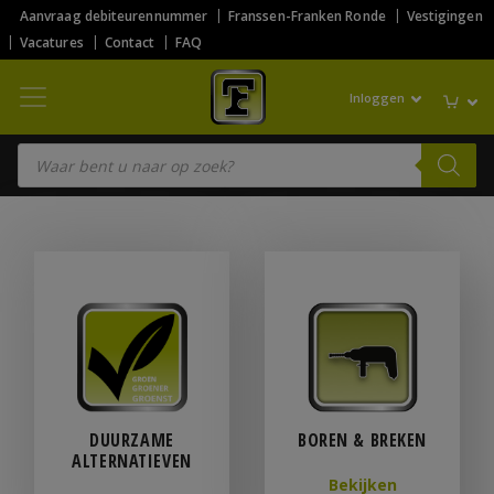
Aanvraag debiteurennummer
Franssen-Franken Ronde
Vestigingen
Vacatures
Contact
FAQ
Inloggen
Producten zoeken
DUURZAME
BOREN & BREKEN
ALTERNATIEVEN
Bekijken