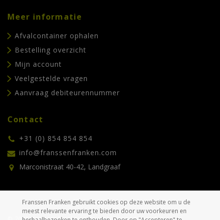
Meer informatie
Afvalcontainer ophalen
Bestelling overzicht
Mijn account
Veelgestelde vragen
Aanvraag debiteurennummer
Contact
+31 (0) 854 854 854
info@franssenfranken.com
Marconistraat 40-42, Landgraaf
Franssen Franken gebruikt cookies op deze website om u de
meest relevante ervaring te bieden door uw voorkeuren en
© 2026 Franssen Franken. Alle rechten voorbehouden.
herhaalbezoeken te onthouden. Door op "Accepteren" te