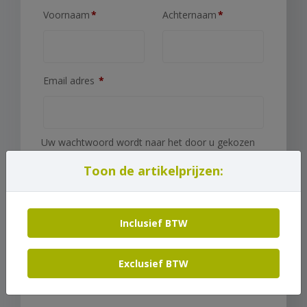
Voornaam
*
Achternaam
*
Email adres
*
Uw wachtwoord wordt naar het door u gekozen
e-mail adres verzonden.
Toon de artikelprijzen:
Je persoonlijke gegevens worden gebruikt om je
ervaring op deze site te ondersteunen, om
toegang tot je account te beheren en voor andere
Inclusief BTW
doeleinden zoals omschreven in onze
privacybeleid
.
Exclusief BTW