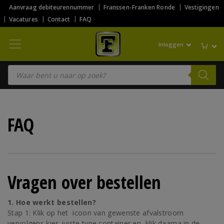
Aanvraag debiteurennummer
Franssen-Franken Ronde
Vestigingen
Vacatures
Contact
FAQ
Inloggen
Producten zoeken
FAQ
Vragen over bestellen
1. Hoe werkt bestellen?
Stap 1: Klik op het ‌ icoon van gewenste afvalstroom
vervolgens kies juiste type container en klik daarna in de