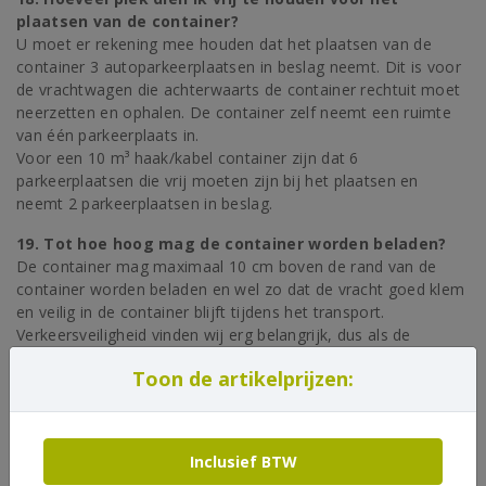
plaatsen van de container?
U moet er rekening mee houden dat het plaatsen van de
container 3 autoparkeerplaatsen in beslag neemt. Dit is voor
de vrachtwagen die achterwaarts de container rechtuit moet
neerzetten en ophalen. De container zelf neemt een ruimte
van één parkeerplaats in.
Voor een 10 m³ haak/kabel container zijn dat 6
parkeerplaatsen die vrij moeten zijn bij het plaatsen en
neemt 2 parkeerplaatsen in beslag.
19. Tot hoe hoog mag de container worden beladen?
De container mag maximaal 10 cm boven de rand van de
container worden beladen en wel zo dat de vracht goed klem
en veilig in de container blijft tijdens het transport.
Verkeersveiligheid vinden wij erg belangrijk, dus als de
chauffeur ter plekke een te hoog beladen container
Toon de artikelprijzen:
constateert zijn wij gedwongen deze te laten staan en
worden er vergeefse rit kosten in rekening gebracht.
20. De container die ik besteld heb, is eigenlijk te klein.
Inclusief BTW
Wat moet ik doen?