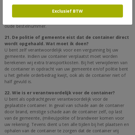
Wij adviseren u de bestelde container vol te maken en daarna
de container te wisselen voor een nieuwe container. Via het
Exclusief BTW
ophaalformulier en op bestelformulier bij bestelnotities kan u
aangeven dat het om een wisselverzoek vermeld hier ook
oude bestelnummer.
21. De politie of gemeente eist dat de container direct
wordt opgehaald. Wat moet ik doen?
U bent zelf verantwoordelijk voor een vergunning bij uw
gemeente. Indien uw container verplaatst moet worden
berekenen wij extra transportkosten. Bij het verwijderen van
de container in opdracht van uw gemeente en/of politie bent
u het gehele orderbedrag kwijt, ook als de container niet of
half gevuld is.
22. Wie is er verantwoordelijk voor de container?
U bent als opdrachtgever verantwoordelijk voor de
geplaatste container. In geval van schade aan de container
door brand, ernstige schade aan de container zelf, op last
van de gemeente, (milieu)politie of brandweer komen voor
uw rekening. Tevens dient u ten alle tijden bij het plaatsen en
ophalen van de container te zorgen dat de container vrij