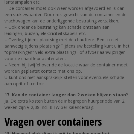
lantaarnpalen etc.
– De container moet ook weer worden afgevoerd en is dan
een stuk zwaarder. Door het gewicht van de container en de
vrachtwagen kan de onderliggende bestrating verzakken.
– Ook onder de bestrating kan schade ontstaan aan
leidingen, buizen, elektriciteitskabels etc.
– Overleg tijdens plaatsing met de chauffeur. Bent u niet
aanwezig tijdens plaatsing? Tijdens uw bestelling kunt u in het
“opmerkingen” veld extra plaatsings- of afvoer aanwijzingen
voor de chauffeur achterlaten.
– Neem bij twijfel over de de locatie waar de container moet
worden geplaatst contact met ons op.
U kunt ons niet aansprakelijk stellen voor eventuele schade
aan oprit of trottoir.
17. Kan de container langer dan 2 weken blijven staan?
Ja. De extra kosten buiten de inbegrepen huurperiode van 2
weken zijn € 2,38 incl. BTW per kalenderdag.
Vragen over containers
18. Hoeveel plek dien ik vrij te houden voor het