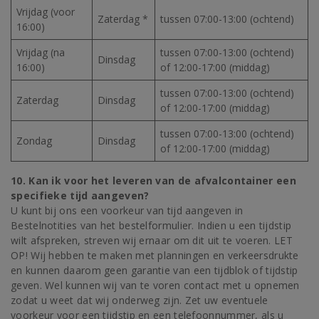
Vrijdag (voor
Zaterdag *
tussen 07:00-13:00 (ochtend)
16:00)
Vrijdag (na
tussen 07:00-13:00 (ochtend)
Dinsdag
16:00)
of 12:00-17:00 (middag)
tussen 07:00-13:00 (ochtend)
Zaterdag
Dinsdag
of 12:00-17:00 (middag)
tussen 07:00-13:00 (ochtend)
Zondag
Dinsdag
of 12:00-17:00 (middag)
10. Kan ik voor het leveren van de afvalcontainer een
specifieke tijd aangeven?
U kunt bij ons een voorkeur van tijd aangeven in
Bestelnotities van het bestelformulier. Indien u een tijdstip
wilt afspreken, streven wij ernaar om dit uit te voeren. LET
OP! Wij hebben te maken met planningen en verkeersdrukte
en kunnen daarom geen garantie van een tijdblok of tijdstip
geven. Wel kunnen wij van te voren contact met u opnemen
zodat u weet dat wij onderweg zijn. Zet uw eventuele
voorkeur voor een tijdstip en een telefoonnummer, als u