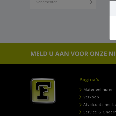
Evenementen
MELD U AAN VOOR ONZE N
Pagina's
Materieel huren
Verkoop
Afvalcontainer b
Service & Onder