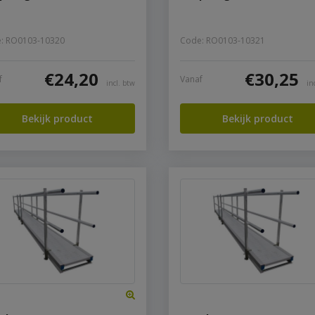
: RO0103-10320
Code: RO0103-10321
€
24,20
€
30,25
f
Vanaf
incl. btw
in
Bekijk product
Bekijk product