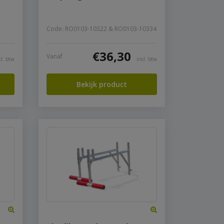
Code: RO0103-10322 & RO0103-10334
€
36,30
Vanaf
cl. btw
incl. btw
Bekijk product