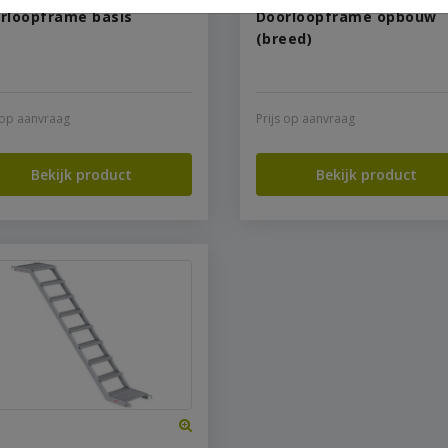
rloopframe basis
Doorloopframe opbouw
(breed)
s op aanvraag
Prijs op aanvraag
Bekijk product
Bekijk product