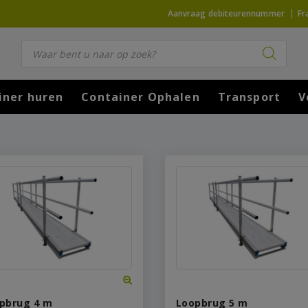
Aanvraag debiteurennummer
Fr
Producten zoeken
iner huren
Container Ophalen
Transport
V
pbrug 4 m
Loopbrug 5 m