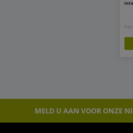
Int
Prij
MELD U AAN VOOR ONZE N