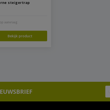
erne steigertrap
s op aanvraag
Bekijk product
IEUWSBRIEF