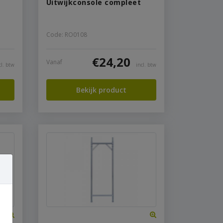
Uitwijkconsole compleet
Code: RO0108
€
24,20
Vanaf
cl. btw
incl. btw
Bekijk product