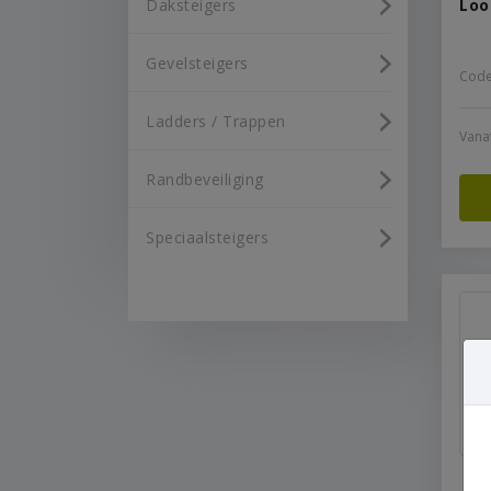
Daksteigers
Loo
Gevelsteigers
Code
Ladders / Trappen
Vana
Randbeveiliging
Speciaalsteigers