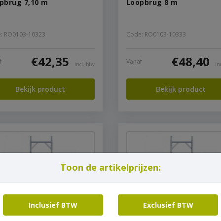
pbrug 7,10 m
Loopbrug 8 m
: RO0103-10323
Code: RO0103-10333
€
42,35
€
48,40
f
Vanaf
incl. btw
in
Bekijk product
Bekijk product
Toon de artikelprijzen:
Inclusief BTW
Exclusief BTW