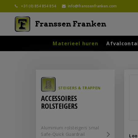
+31 (0) 854 854 854
info@franssenfranken.com
Franssen Franken
Materieel huren
Afvalconta
STEIGERS & TRAPPEN
ACCESSOIRES
ROLSTEIGERS
Aluminium rolsteigers smal
Safe-Quick Guardrail
Loo