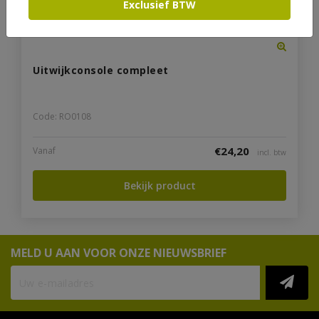
Exclusief BTW
Uitwijkconsole compleet
Code: RO0108
€
24,20
Vanaf
incl. btw
Bekijk product
MELD U AAN VOOR ONZE NIEUWSBRIEF