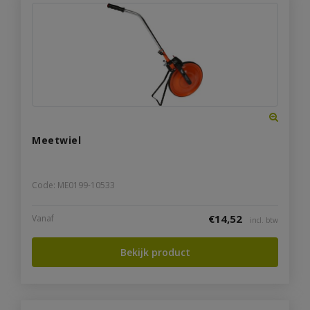
Meetwiel
Code: ME0199-10533
€
14,52
Vanaf
incl. btw
Bekijk product