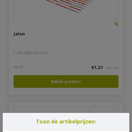
Jalon
Code: ME0199-10531
€
1,21
Vanaf
incl. btw
Bekijk product
Toon de artikelprijzen: