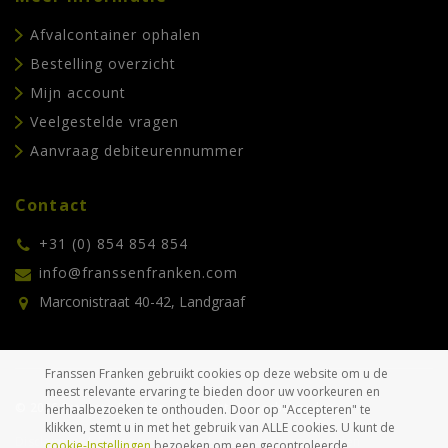
Afvalcontainer ophalen
Bestelling overzicht
Mijn account
Veelgestelde vragen
Aanvraag debiteurennummer
Contact
+31 (0) 854 854 854
info@franssenfranken.com
Marconistraat 40-42, Landgraaf
Franssen Franken gebruikt cookies op deze website om u de
meest relevante ervaring te bieden door uw voorkeuren en
© 2026 Franssen Franken. Alle rechten voorbehouden.
herhaalbezoeken te onthouden. Door op "Accepteren" te
klikken, stemt u in met het gebruik van ALLE cookies. U kunt de
Disclaimer
Privacyverklaring
Algemene voorwaarden
cookie-Instellingen
bezoeken om een gecontroleerde