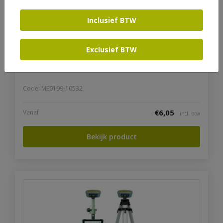
Inclusief BTW
Exclusief BTW
Jalonhouder
Code: ME0199-10532
€
6,05
Vanaf
incl. btw
Bekijk product