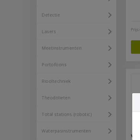
Detectie
Prij
Lasers
Meetinstrumenten
Portofoons
Riooltechniek
Theodolieten
Total stations (robotic)
Waterpasinstrumenten
Vlu