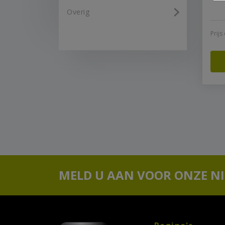
Overig
Prij
MELD U AAN VOOR ONZE N