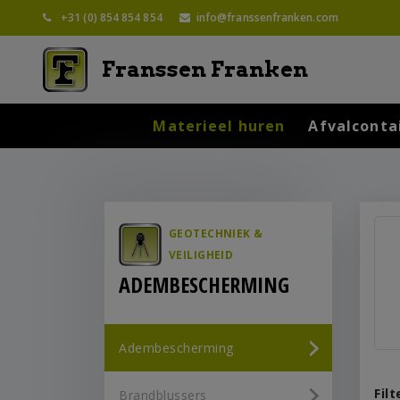
+31 (0) 854 854 854
info@franssenfranken.com
Franssen Franken
Materieel huren
Afvalconta
GEOTECHNIEK &
VEILIGHEID
ADEMBESCHERMING
Adembescherming
Fil
Brandblussers