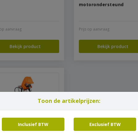
motorondersteund
s op aanvraag
Prijs op aanvraag
Bekijk product
Bekijk product
Toon de artikelprijzen:
Inclusief BTW
Exclusief BTW
chttoestel