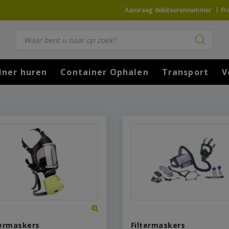
Aanvraag debiteurennummer
Fr
Producten zoeken
iner huren
Container Ophalen
Transport
V
termaskers
Filtermaskers