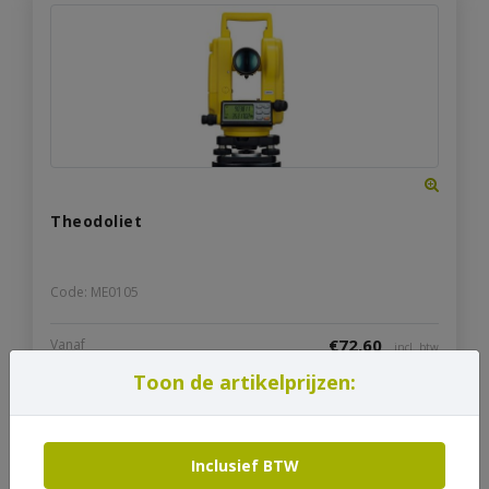
Theodoliet
Code: ME0105
€
72,60
Vanaf
incl. btw
Toon de artikelprijzen:
Bekijk product
Inclusief BTW