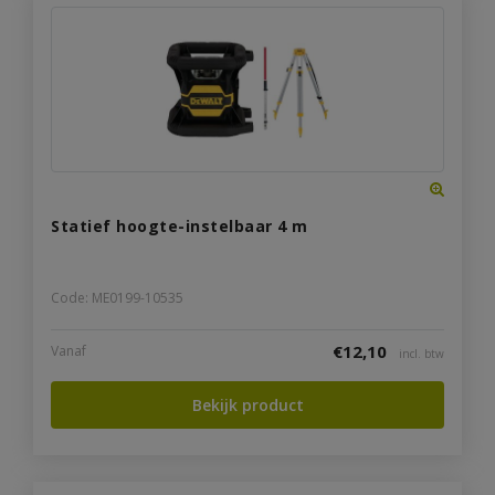
Statief hoogte-instelbaar 4 m
Code: ME0199-10535
€
12,10
Vanaf
incl. btw
Bekijk product