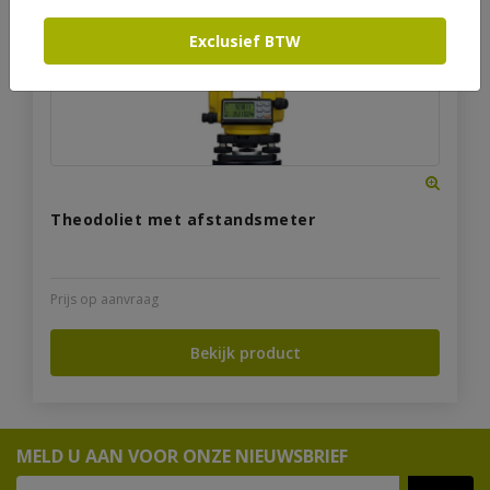
Exclusief BTW
Theodoliet met afstandsmeter
Prijs op aanvraag
Bekijk product
MELD U AAN VOOR ONZE NIEUWSBRIEF