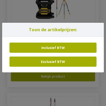
Toon de artikelprijzen:
Statief hoogte-instelbaar 4 m
Inclusief BTW
Code: ME0199-10535
Exclusief BTW
€
12,10
Vanaf
incl. btw
Bekijk product