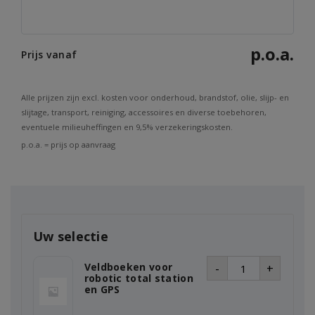
p.o.a.
Prijs vanaf
Alle prijzen zijn excl. kosten voor onderhoud, brandstof, olie, slijp- en
slijtage, transport, reiniging, accessoires en diverse toebehoren,
eventuele milieuheffingen en 9,5% verzekeringskosten.
p.o.a. = prijs op aanvraag
Uw selectie
Veldboeken voor
-
+
robotic total station
en GPS