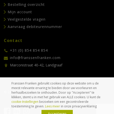
Bestelling overzicht
Mijn account
Veelgestelde vragen
Aanvraag debiteurennummer
Contact
+31 (0) 854 854 854
info@franssenfranken.com
Marconistraat 40-42, Landgraaf
Franssen Franken gebruikt cookies op deze website om u de
meest relevante ervaring te bieden door uw voorkeuren en
© 2026 Franssen Franken. Alle rechten voorbehouden.
herhaalbezoeken te onthouden. Door op "Accepteren" te
klikken, stemt u in met het gebruik van ALLE cookies. U kunt de
Disclaimer
Privacyverklaring
Algemene voorwaarden
cookie-Instellingen
bezoeken om een gecontroleerde
toestemming te geven.
Lees meer
in onze privacyverklaring
Accepteren