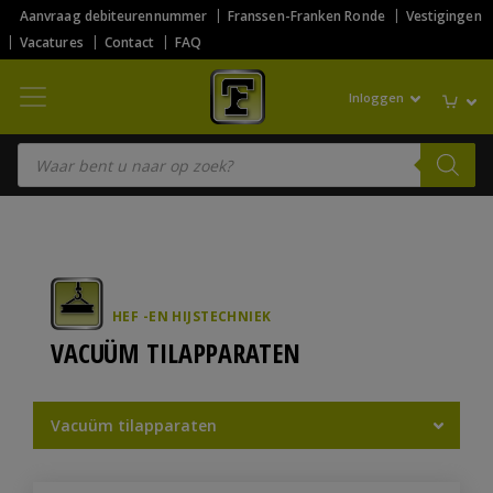
Aanvraag debiteurennummer
Franssen-Franken Ronde
Vestigingen
Vacatures
Contact
FAQ
Inloggen
Producten zoeken
HEF -EN HIJSTECHNIEK
VACUÜM TILAPPARATEN
Vacuüm tilapparaten