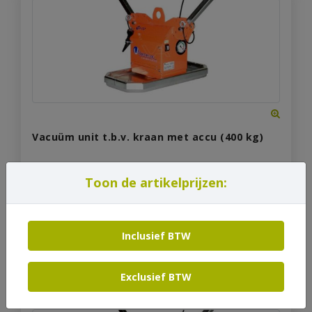
Vacuüm unit t.b.v. kraan met accu (400 kg)
Toon de artikelprijzen:
Code: HI0114-1760
€
145,20
Vanaf
incl. btw
Inclusief BTW
Bekijk product
Exclusief BTW