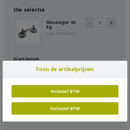
Uw selectie
Glaszuiger 30
-
+
kg
Code: HI0113-10211
Startdatum
Toon de artikelprijzen:
Einddatum
Inclusief BTW
Exclusief BTW
In winkelmand