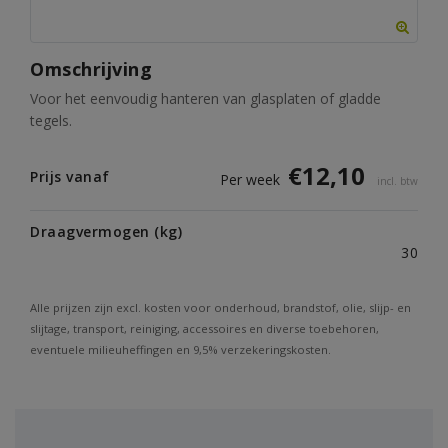
Omschrijving
Voor het eenvoudig hanteren van glasplaten of gladde
tegels.
€
12,10
Prijs vanaf
Per week
incl. btw
Draagvermogen (kg)
30
Alle prijzen zijn excl. kosten voor onderhoud, brandstof, olie, slijp- en
slijtage, transport, reiniging, accessoires en diverse toebehoren,
eventuele milieuheffingen en 9,5% verzekeringskosten.