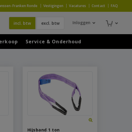
anssen-Franken Ronde
Vestigingen
Vacatures
Contact
FAQ
Inloggen
incl. btw
excl. btw
erkoop
Service & Onderhoud
Hijsband 1 ton