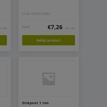
Code: HI0104-10582
€
7,26
Vanaf
cl. btw
incl. btw
Bekijk product
Driepoot 1 ton