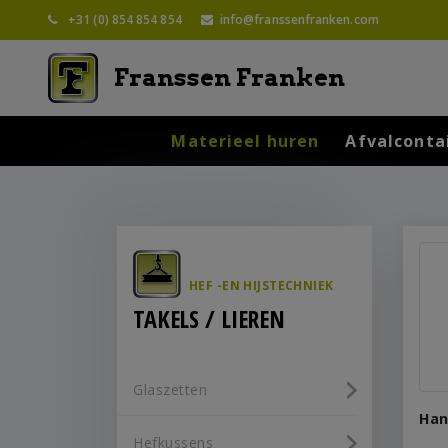
+31 (0) 854 854 854
info@franssenfranken.com
Franssen Franken
Materieel huren
Afvalconta
HEF -EN HIJSTECHNIEK
TAKELS / LIEREN
Glaszetten
Han
Hefkussens