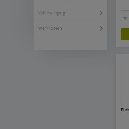
Valbeveiliging
Prij
Werkkooien
Elek