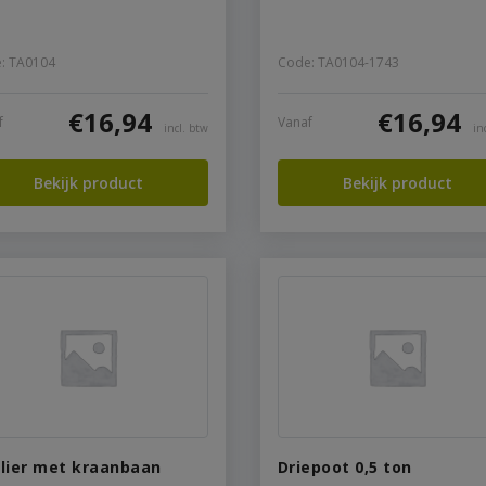
: TA0104
Code: TA0104-1743
€
16,94
€
16,94
f
Vanaf
incl. btw
in
Bekijk product
Bekijk product
lier met kraanbaan
Driepoot 0,5 ton