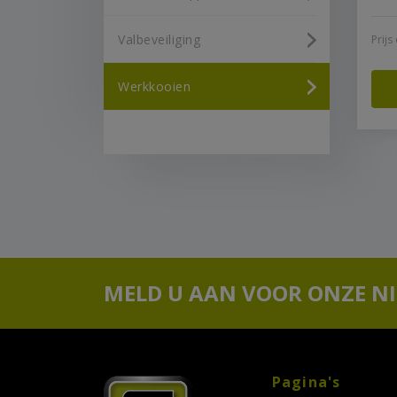
Valbeveiliging
Prij
Werkkooien
MELD U AAN VOOR ONZE N
Pagina's