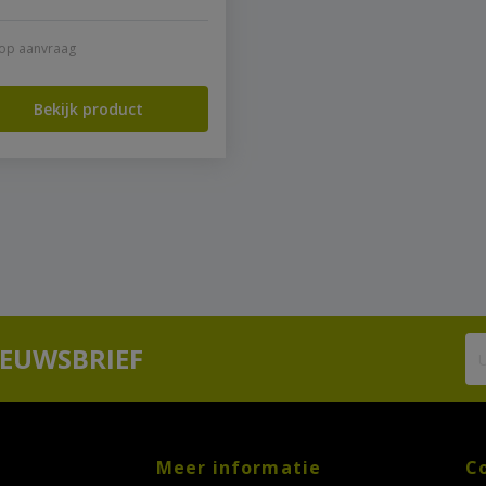
s op aanvraag
Bekijk product
IEUWSBRIEF
Meer informatie
C