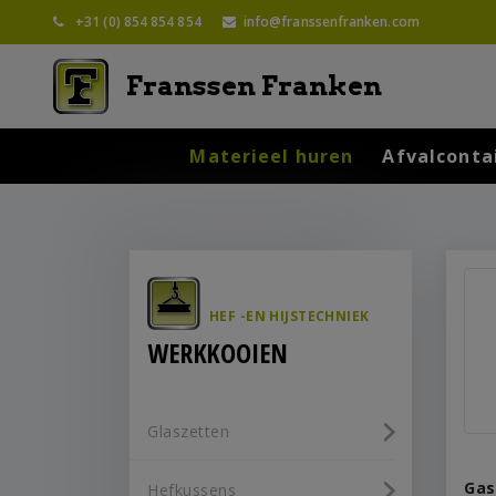
+31 (0) 854 854 854
info@franssenfranken.com
Franssen Franken
Materieel huren
Afvalconta
HEF -EN HIJSTECHNIEK
WERKKOOIEN
Glaszetten
Gas
Hefkussens