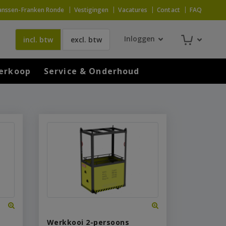
anssen-Franken Ronde
Vestigingen
Vacatures
Contact
FAQ
Inloggen
incl. btw
excl. btw
erkoop
Service & Onderhoud
Werkkooi 2-persoons