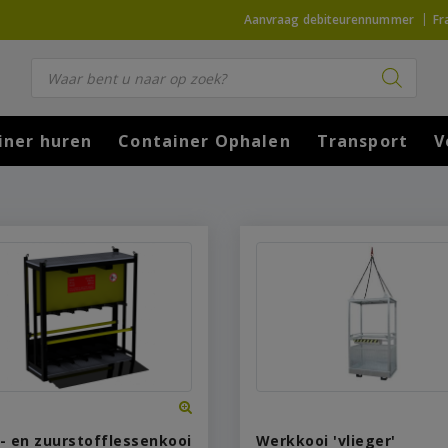
Aanvraag debiteurennummer
Fr
Producten zoeken
iner huren
Container Ophalen
Transport
V
- en zuurstofflessenkooi
Werkkooi 'vlieger'