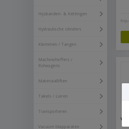
Hijsbanden- & Kettingen
Prij
Hydraulische cilinders
Klemmen / Tangen
Machineheffers /
Rolwagens
Materiaalliften
Takels / Lieren
Transporteren
Wer
Vacuüm tilapparaten