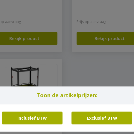
s op aanvraag
Prijs op aanvraag
Bekijk product
Bekijk product
Toon de artikelprijzen:
Inclusief BTW
Exclusief BTW
kkooi 3-persoons