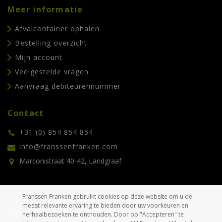
Meer informatie
Afvalcontainer ophalen
Bestelling overzicht
Mijn account
Veelgestelde vragen
Aanvraag debiteurennummer
Contact
+31 (0) 854 854 854
info@franssenfranken.com
Marconistraat 40-42, Landgraaf
Franssen Franken gebruikt cookies op deze website om u de
meest relevante ervaring te bieden door uw voorkeuren en
© 2026 Franssen Franken. Alle rechten voorbehouden.
herhaalbezoeken te onthouden. Door op "Accepteren" te