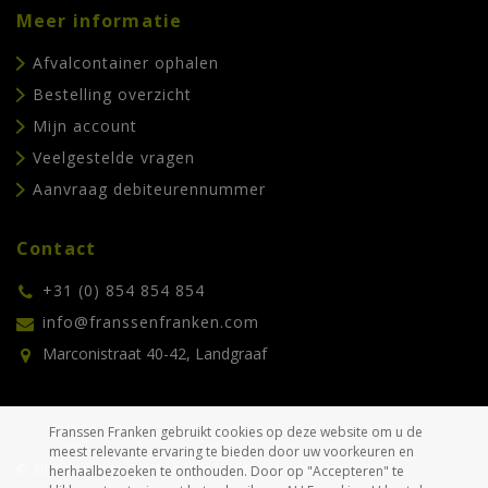
Meer informatie
Afvalcontainer ophalen
Bestelling overzicht
Mijn account
Veelgestelde vragen
Aanvraag debiteurennummer
Contact
+31 (0) 854 854 854
info@franssenfranken.com
Marconistraat 40-42, Landgraaf
Franssen Franken gebruikt cookies op deze website om u de
meest relevante ervaring te bieden door uw voorkeuren en
© 2026 Franssen Franken. Alle rechten voorbehouden.
herhaalbezoeken te onthouden. Door op "Accepteren" te