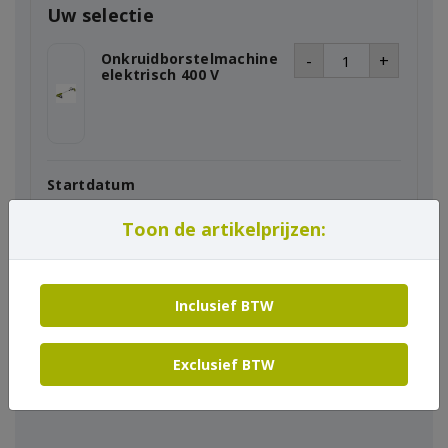
Uw selectie
Onkruidborstelmachine
-
+
elektrisch 400 V
Startdatum
Toon de artikelprijzen:
Einddatum
Inclusief BTW
Exclusief BTW
In winkelmand