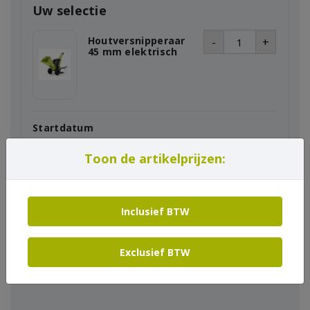
Uw selectie
Houtversnipperaar
-
+
45 mm elektrisch
Startdatum
Toon de artikelprijzen:
Einddatum
Inclusief BTW
Exclusief BTW
In winkelmand