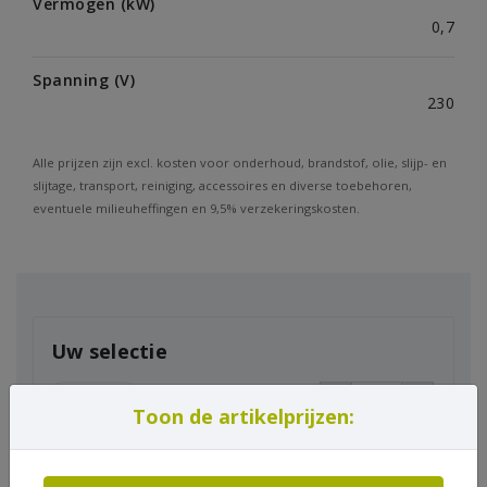
Vermogen (kW)
0,7
Spanning (V)
230
Alle prijzen zijn excl. kosten voor onderhoud, brandstof, olie, slijp- en
slijtage, transport, reiniging, accessoires en diverse toebehoren,
eventuele milieuheffingen en 9,5% verzekeringskosten.
Uw selectie
Heggenschaar
-
+
Toon de artikelprijzen:
elektrisch
Code: TU0107