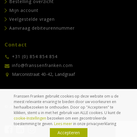
Bestelling overzicht
Mijn account
Veelgestelde vragen
Aanvraag debiteurennummer
Contact
+31 (0) 854 854 854
info@franssenfranken.com
Marconistraat 40-42, Landgraaf
Franssen Franken gebruikt cookies op deze website om u de
meest relevante ervaring te bieden door uw voorkeuren en
© 2026 Franssen Franken. Alle rechten voorbehouden.
herhaalbezoeken te onthouden. Door op "Accepteren" te
klikken, stemt u in met het gebruik van ALLE cookies. U kunt de
Disclaimer
Privacyverklaring
Algemene voorwaarden
cookie-Instellingen
bezoeken om een gecontroleerde
toestemming te geven.
Lees meer
in onze privacyverklaring
Accepteren