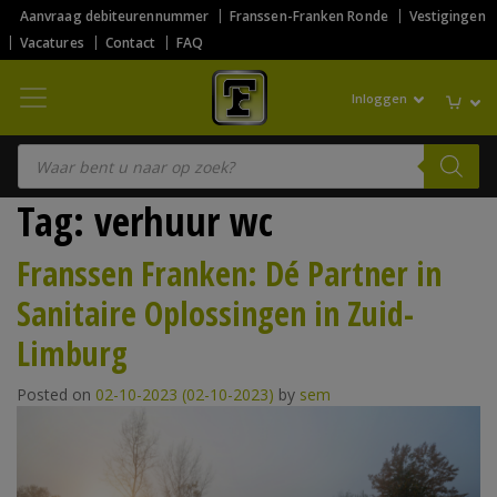
Aanvraag debiteurennummer
Franssen-Franken Ronde
Vestigingen
Vacatures
Contact
FAQ
Inloggen
Producten zoeken
Tag:
verhuur wc
Franssen Franken: Dé Partner in
Sanitaire Oplossingen in Zuid-
Limburg
Posted on
02-10-2023
(02-10-2023)
by
sem