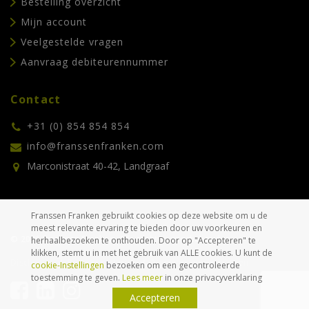
Bestelling overzicht
Mijn account
Veelgestelde vragen
Aanvraag debiteurennummer
Contact
+31 (0) 854 854 854
info@franssenfranken.com
Marconistraat 40-42, Landgraaf
Franssen Franken gebruikt cookies op deze website om u de
meest relevante ervaring te bieden door uw voorkeuren en
© 2026 Franssen Franken. Alle rechten voorbehouden.
herhaalbezoeken te onthouden. Door op "Accepteren" te
klikken, stemt u in met het gebruik van ALLE cookies. U kunt de
Disclaimer
Privacyverklaring
Algemene voorwaarden
cookie-Instellingen
bezoeken om een gecontroleerde
toestemming te geven.
Lees meer
in onze privacyverklaring
Accepteren