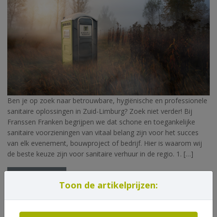
Ben je op zoek naar betrouwbare, hygiënische en professionele
sanitaire oplossingen in Zuid-Limburg? Zoek niet verder! Bij
Franssen Franken begrijpen we dat schone en toegankelijke
sanitaire voorzieningen van vitaal belang zijn voor het succes
van elk evenement, bouwproject of bedrijf. Hier is waarom wij
de beste keuze zijn voor sanitaire verhuur in de regio. 1. […]
Lees verder…
Toon de artikelprijzen:
Tagged
dixie
,
Franssen Franken
,
verhuur wc