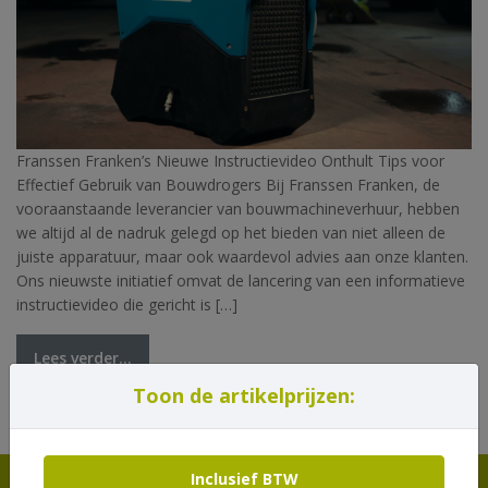
Franssen Franken’s Nieuwe Instructievideo Onthult Tips voor
Effectief Gebruik van Bouwdrogers Bij Franssen Franken, de
vooraanstaande leverancier van bouwmachineverhuur, hebben
we altijd al de nadruk gelegd op het bieden van niet alleen de
juiste apparatuur, maar ook waardevol advies aan onze klanten.
Ons nieuwste initiatief omvat de lancering van een informatieve
instructievideo die gericht is […]
Lees verder…
Toon de artikelprijzen:
Tagged
bouwdroger
,
droger
,
franssenfranken
Inclusief BTW
MELD U AAN VOOR ONZE NIEUWSBRIEF