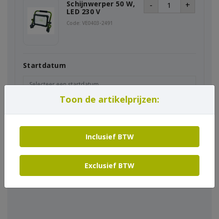
Schijnwerper 50 W,
-
+
LED 230 V
Code: VE0403-2491
Startdatum
Toon de artikelprijzen:
Einddatum
Inclusief BTW
In winkelmand
Exclusief BTW