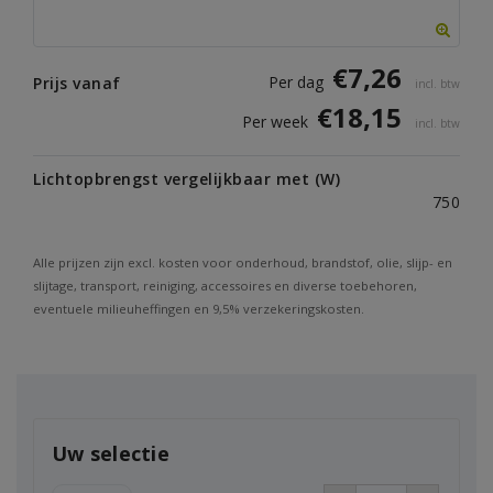
€
7,26
Per dag
Prijs vanaf
incl. btw
€
18,15
Per week
incl. btw
Lichtopbrengst vergelijkbaar met (W)
750
Alle prijzen zijn excl. kosten voor onderhoud, brandstof, olie, slijp- en
slijtage, transport, reiniging, accessoires en diverse toebehoren,
eventuele milieuheffingen en 9,5% verzekeringskosten.
Uw selectie