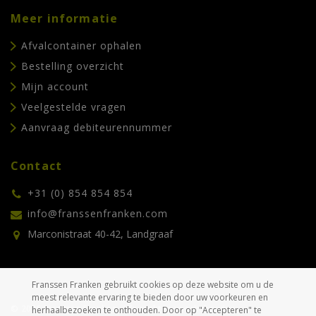
Meer informatie
Afvalcontainer ophalen
Bestelling overzicht
Mijn account
Veelgestelde vragen
Aanvraag debiteurennummer
Contact
+31 (0) 854 854 854
info@franssenfranken.com
Marconistraat 40-42, Landgraaf
Franssen Franken gebruikt cookies op deze website om u de
meest relevante ervaring te bieden door uw voorkeuren en
© 2026 Franssen Franken. Alle rechten voorbehouden.
herhaalbezoeken te onthouden. Door op "Accepteren" te