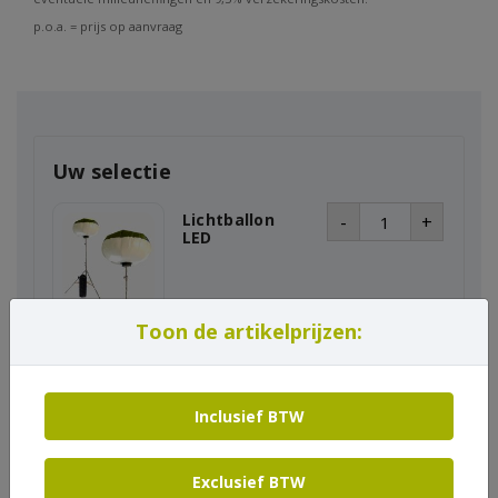
p.o.a. = prijs op aanvraag
Uw selectie
Lichtballon
-
+
LED
Toon de artikelprijzen:
Startdatum
Inclusief BTW
Einddatum
Exclusief BTW