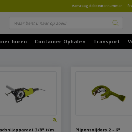
Aanvraag debiteurennummer
Fr
Producten zoeken
iner huren
Container Ophalen
Transport
V
adsnijapparaat 3/8" t/m
Pijpensnijders 2 - 6"