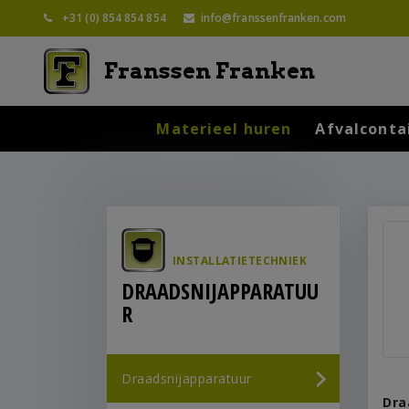
+31 (0) 854 854 854
info@franssenfranken.com
Franssen Franken
Materieel huren
Afvalconta
INSTALLATIE­TECHNIEK
DRAADSNIJAPPARATUU
R
Draadsnijapparatuur
Dra