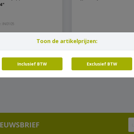
/4"
: IN0105
€
60,50
Toon de artikelprijzen:
f
Prijs op aanvraag
incl. btw
Bekijk product
Bekijk product
Inclusief BTW
Exclusief BTW
IEUWSBRIEF