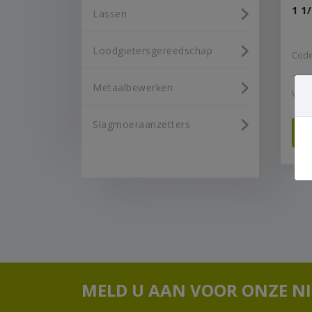
1 1
Lassen
Loodgietersgereedschap
Code
Metaalbewerken
Vana
Slagmoeraanzetters
MELD U AAN VOOR ONZE N