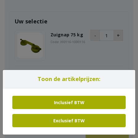
Uw selectie
Zuignap 75 kg
-
+
Code: HI0116-1000116
Startdatum
Toon de artikelprijzen:
Einddatum
Inclusief BTW
Exclusief BTW
In winkelmand