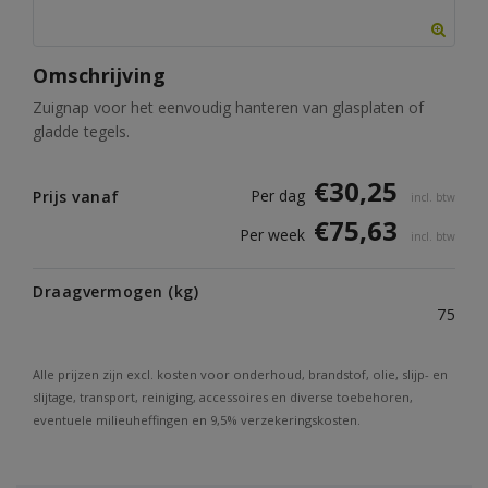
Omschrijving
Zuignap voor het eenvoudig hanteren van glasplaten of
gladde tegels.
€
30,25
Per dag
Prijs vanaf
incl. btw
€
75,63
Per week
incl. btw
Draagvermogen (kg)
75
Alle prijzen zijn excl. kosten voor onderhoud, brandstof, olie, slijp- en
slijtage, transport, reiniging, accessoires en diverse toebehoren,
eventuele milieuheffingen en 9,5% verzekeringskosten.