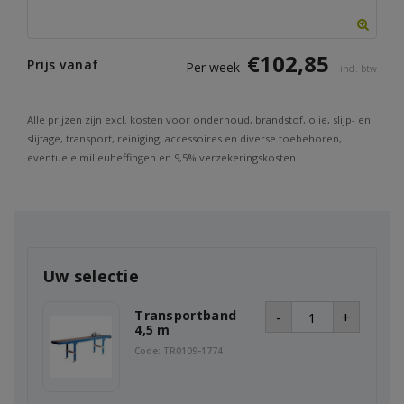
€
102,85
Prijs vanaf
Per week
incl. btw
Alle prijzen zijn excl. kosten voor onderhoud, brandstof, olie, slijp- en
slijtage, transport, reiniging, accessoires en diverse toebehoren,
eventuele milieuheffingen en 9,5% verzekeringskosten.
Uw selectie
Transportband
-
+
4,5 m
Code: TR0109-1774