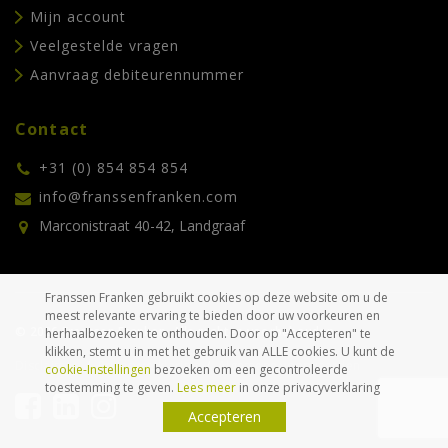
Mijn account
Veelgestelde vragen
Aanvraag debiteurennummer
Contact
+31 (0) 854 854 854
info@franssenfranken.com
Marconistraat 40-42, Landgraaf
Franssen Franken gebruikt cookies op deze website om u de
meest relevante ervaring te bieden door uw voorkeuren en
© 2026 Franssen Franken. Alle rechten voorbehouden.
herhaalbezoeken te onthouden. Door op "Accepteren" te
klikken, stemt u in met het gebruik van ALLE cookies. U kunt de
Disclaimer
Privacyverklaring
Algemene voorwaarden
cookie-Instellingen
bezoeken om een gecontroleerde
toestemming te geven.
Lees meer
in onze privacyverklaring
Accepteren