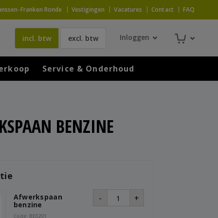
anssen-Franken Ronde
Vestigingen
Vacatures
Contact
FAQ
Inloggen
incl. btw
excl. btw
erkoop
Service & Onderhoud
KSPAAN BENZINE
tie
Afwerkspaan
-
+
benzine
Code: BE0201