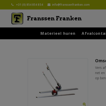
+31 (0) 854 854 854
info@franssenfranken.com
Franssen Franken
Materieel huren
Afvalconta
Omsc
Vers a
net en
op ben