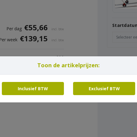
€
55,66
Startdatu
Per dag
incl. btw
€
139,15
Per week
incl. btw
200
Toon de artikelprijzen:
17
Inclusief BTW
Exclusief BTW
lijp- en slijtage, transport, reiniging,
en en 9,5% verzekeringskosten.