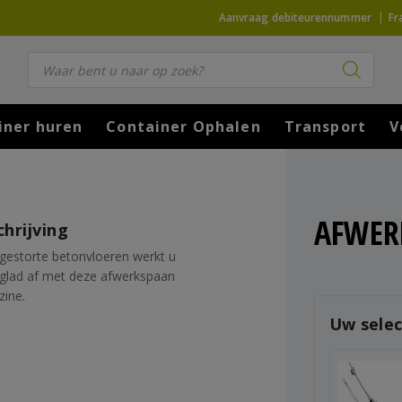
Aanvraag debiteurennummer
Fr
Producten zoeken
iner huren
Container Ophalen
Transport
V
AFWER
hrijving
fgestorte betonvloeren werkt u
 glad af met deze afwerkspaan
zine.
Uw selec