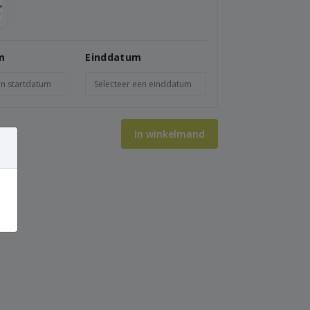
m
Einddatum
In winkelmand