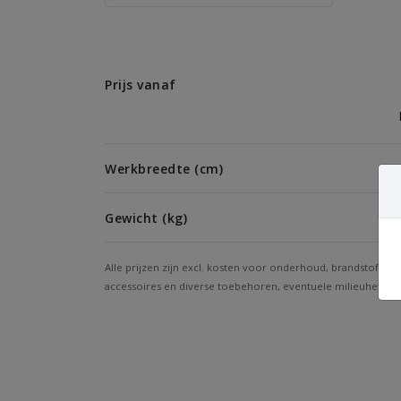
Prijs vanaf
Werkbreedte (cm)
Gewicht (kg)
Alle prijzen zijn excl. kosten voor onderhoud, brandstof, olie, s
accessoires en diverse toebehoren, eventuele milieuheffing